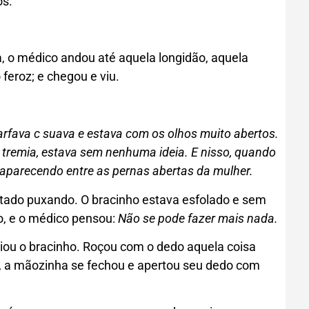
os.
, o mé­dico andou até aquela longidão, aquela
 feroz; e chegou e viu.
arfava c suava e estava com os olhos muito abertos.
 tremia, estava sem nenhu­ma ideia. E nisso, quando
 aparecendo entre as pernas abertas da mulher.
ado puxando. O bracinho estava esfolado e sem
o, e o médico pensou:
Não se po­
de fazer mais nada.
iou o bra­cinho. Roçou com o dedo aquela coisa
e, a mãozinha se fechou e apertou seu dedo com