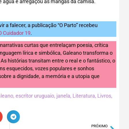
e água e arregaçou as mangas da camisa.
vir a falecer, a publicação “O Parto” recebeu
O Cuidador 19
.
arrativas curtas que entrelaçam poesia, crítica
inguagem lírica e simbólica, Galeano transforma o
s histórias transitam entre o real e o fantástico, o
ns esquecidos, vozes populares e sonhos
 sobre a dignidade, a memória e a utopia que
aleano
,
escritor uruguaio
,
janela
,
Literatura
,
Livros
,
PRÓXIMO