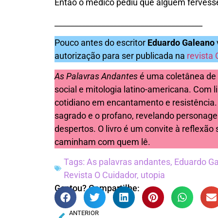
Então o médico pediu que alguém fervess
______________________________________
Pouco antes do escritor
Eduardo Galeano
autorização para ser publicada na
revista 
As Palavras Andantes
é uma coletânea de n
social e mitologia latino-americana. Com l
cotidiano em encantamento e resistência. A
sagrado e o profano, revelando personage
despertos. O livro é um convite à reflexão
caminham com quem lê.
Tags:
As palavras andantes
,
Eduardo G
Revista O Cuidador
,
utopia
Gostou? Compartilhe:
ANTERIOR