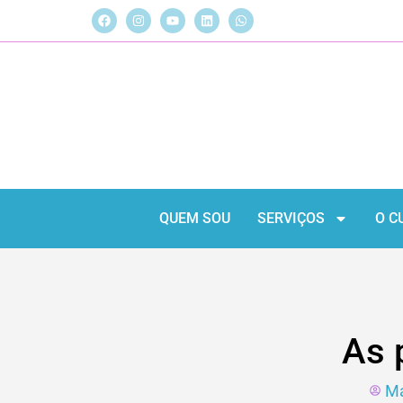
QUEM SOU
SERVIÇOS
O C
As 
Ma