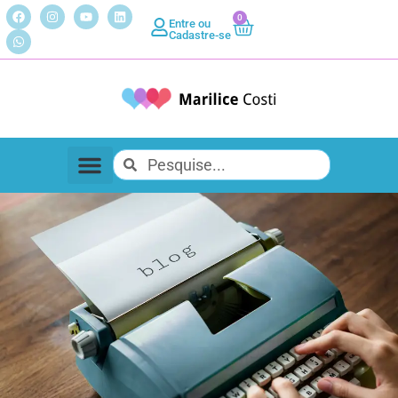
0
Entre ou
Cadastre-se