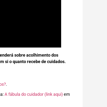
reenderá sobre acolhimento dos
em si o quanto recebe de cuidados.
os?
.
ca:
A fábula do cuidador (link aqui)
em