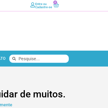
0
Entre ou
Cadastre-se
ATO
dar de muitos.
omente