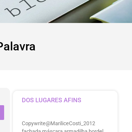
Palavra
DOS LUGARES AFINS
Copywrite@MariliceCosti_2012
fachada máscara armadilha bordel