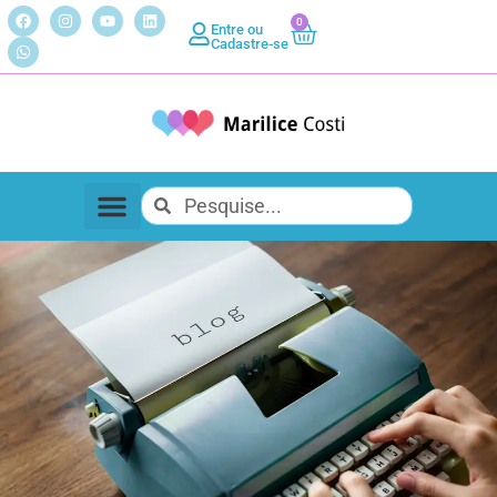
0
Entre ou
Cadastre-se