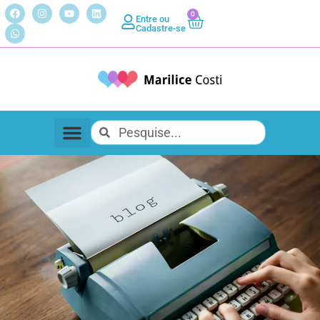
0
Entre ou
Cadastre-se