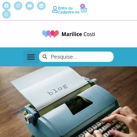
0
Entre ou
Cadastre-se