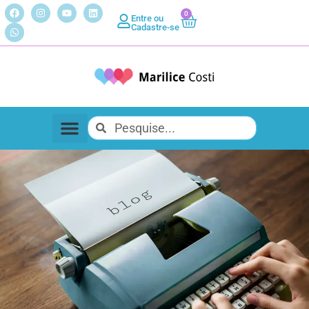
0
Entre ou
Cadastre-se