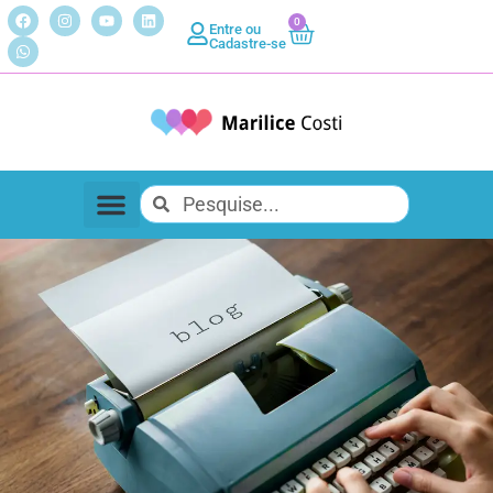
0
Entre ou
Cadastre-se