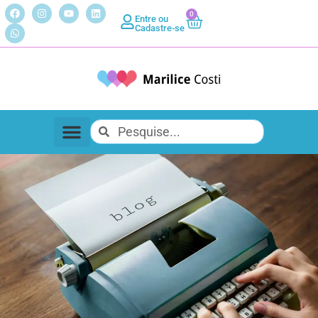
0
Entre ou
Cadastre-se