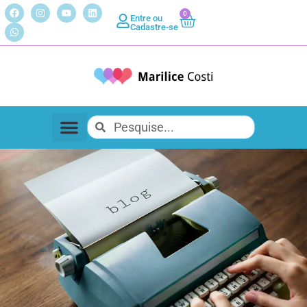
0
Entre ou
Cadastre-se