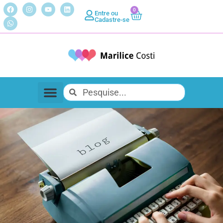
0
Entre ou
Cadastre-se