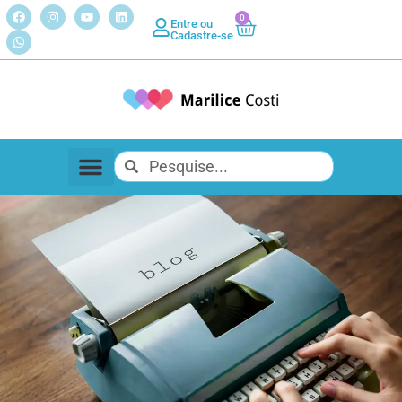
0
Entre ou
Cadastre-se