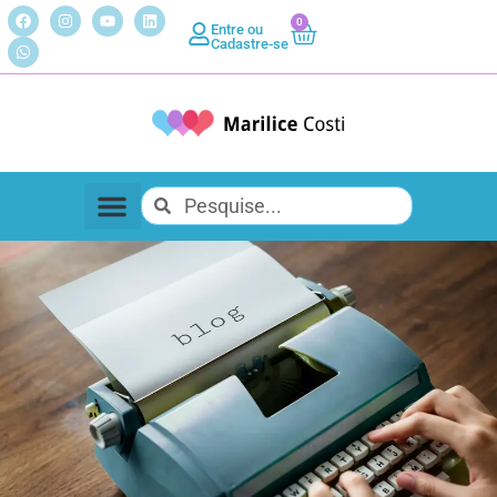
0
Entre ou
Cadastre-se