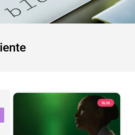
iente
BLOG