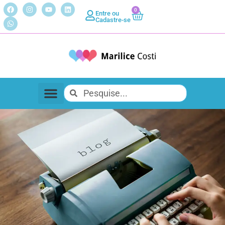
0
Entre ou
Cadastre-se