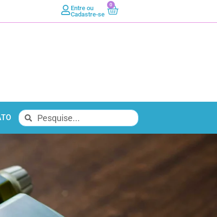
0
Entre ou
Cadastre-se
ATO