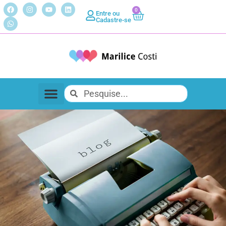
0
Entre ou
Cadastre-se