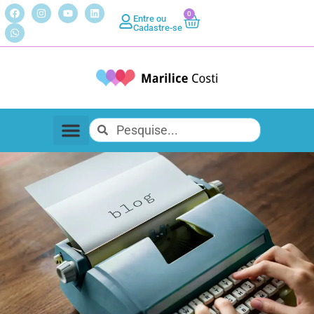
0
Entre ou
Cadastre-se