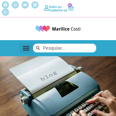
0
Entre ou
Cadastre-se