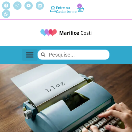
0
Entre ou
Cadastre-se