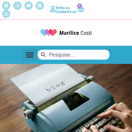
0
Entre ou
Cadastre-se