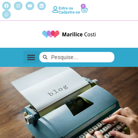
0
Entre ou
Cadastre-se