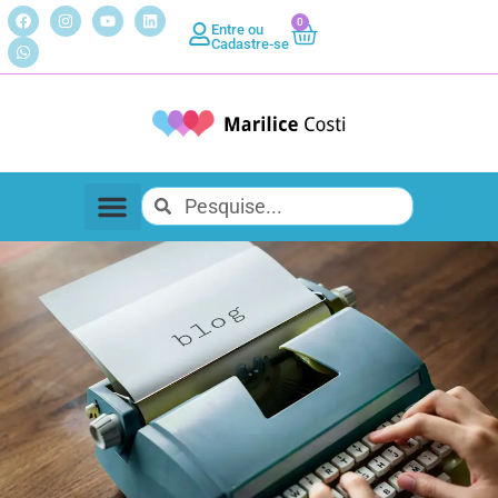
0
Entre ou
Cadastre-se