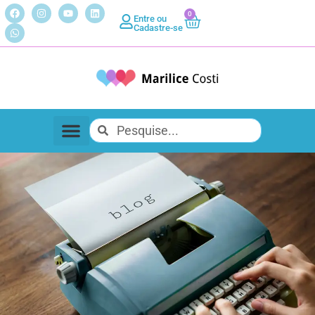
0
Entre ou
Cadastre-se