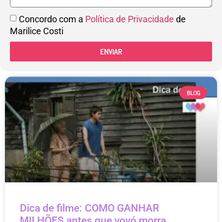
Concordo com a
Política de Privacidade
de
Marilice Costi
ENVIAR
BLOG
Dica de filme: COMO GANHAR
MILHÕES antes que vovó morra