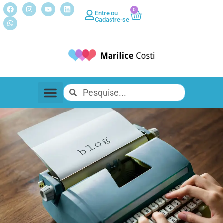
0
Entre ou
Cadastre-se