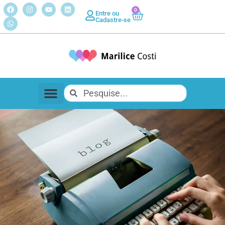
0
Entre ou
Cadastre-se