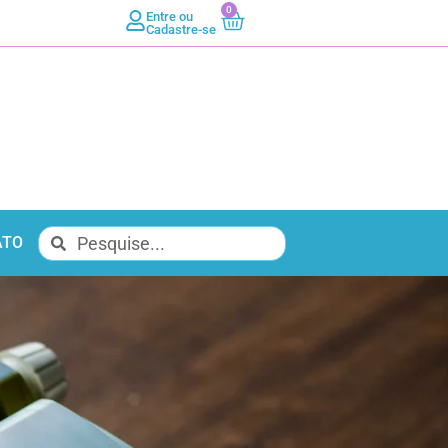
0
Entre ou
Cadastre-se
ATO