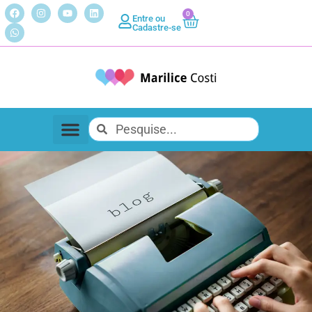
0
Entre ou
Cadastre-se