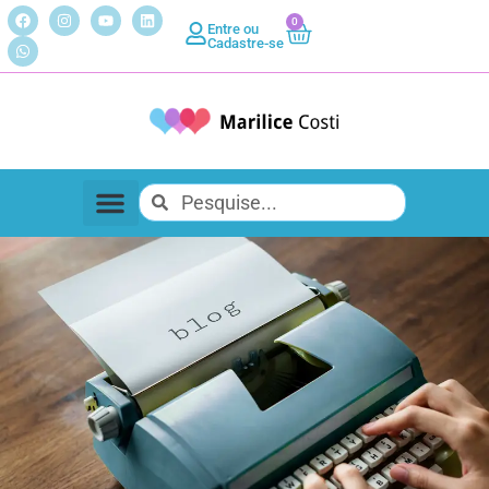
0
Entre ou
Cadastre-se