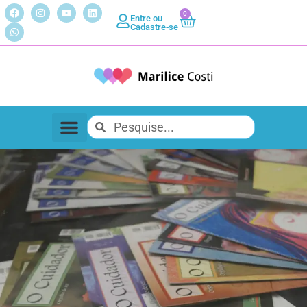
0
Entre ou
Cadastre-se