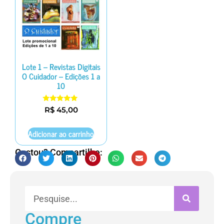
Lote 1 – Revistas Digitais
O Cuidador – Edições 1 a
10
Avaliação
R$
45,00
5.00
de 5
Adicionar ao carrinho
Gostou? Compartilhe:
Compre