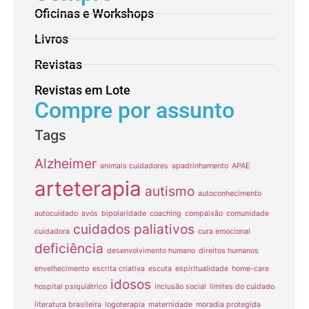
Oficinas e Workshops
Livros
Revistas
Revistas em Lote
Compre por assunto
Tags
Alzheimer
animais cuidadores
apadrinhamento
APAE
arteterapia
autismo
autoconhecimento
autocuidado
avós
bipolaridade
coaching
compaixão
comunidade
cuidados paliativos
cuidadora
cura emocional
deficiência
desenvolvimento humano
direitos humanos
envelhecimento
escrita criativa
escuta
espiritualidade
home-care
idosos
hospital psiquiátrico
inclusão social
limites do cuidado
literatura brasileira
logoterapia
maternidade
moradia protegida