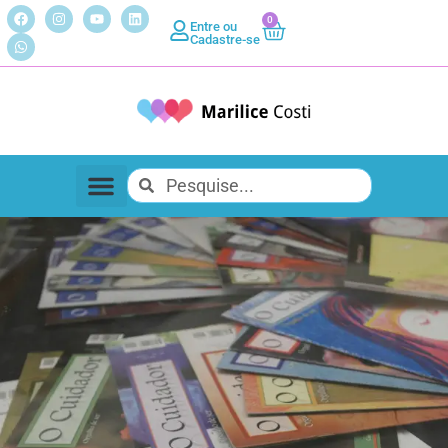
0
Entre ou
Cadastre-se