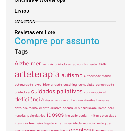
Livros
Revistas
Revistas em Lote
Compre por assunto
Tags
Alzheimer
animais cuidadores
apadrinhamento
APAE
arteterapia
autismo
autoconhecimento
autocuidado
avós
bipolaridade
coaching
compaixão
comunidade
cuidados paliativos
cuidadora
cura emocional
deficiência
desenvolvimento humano
direitos humanos
envelhecimento
escrita criativa
escuta
espiritualidade
home-care
idosos
hospital psiquiátrico
inclusão social
limites do cuidado
literatura brasileira
logoterapia
maternidade
moradia protegida
oncologia
musicoterapia
música e deficiência
prematuros